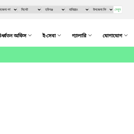
দেখুন
র্ধ্বতন অফিস
ই-সেবা
গ্যালারি
যোগাযোগ